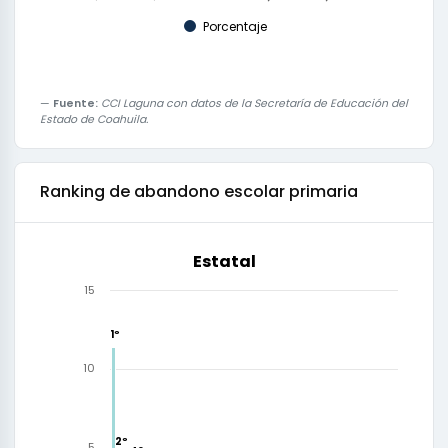
Porcentaje
Fuente:
CCI Laguna con datos de la Secretaría de Educación del
Estado de Coahuila.
Ranking de
abandono escolar primaria
Estatal
15
1º
1º
10
2º
2º
5
3º