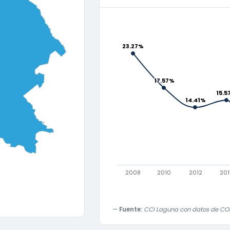
23.27%
23.27%
17.57%
17.57%
15.5
15.5
14.41%
14.41%
2008
2010
2012
20
Fuente:
CCI Laguna con datos de CO