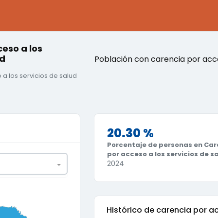
eso a los
ud
Población con carencia por acces
a los servicios de salud
20.30 %
Porcentaje de personas en Car
por acceso a los servicios de s
2024
0.75
1
Histórico de
carencia por ac