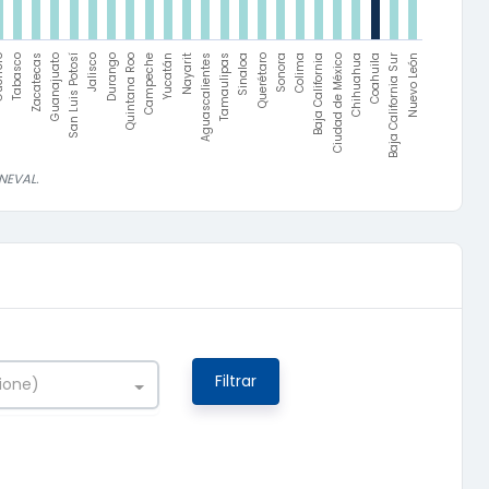
rero
Tabasco
Baja California
Ciudad de México
Chihuahua
Coahuila
Baja California Sur
Nuevo León
Zacatecas
Guanajuato
San Luis Potosí
Jalisco
Durango
Quintana Roo
Campeche
Yucatán
Nayarit
Aguascalientes
Tamaulipas
Sinaloa
Querétaro
Sonora
Colima
NEVAL.
Filtrar
ione)