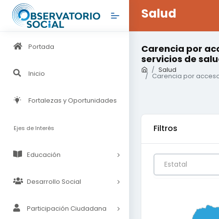
Salud
Portada
Carencia por acc
servicios de sal
Salud
Inicio
Carencia por acceso 
Fortalezas y Oportunidades
Filtros
Ejes de Interés
Educación
Estatal
Desarrollo Social
0
0.25
0.5
Participación Ciudadana