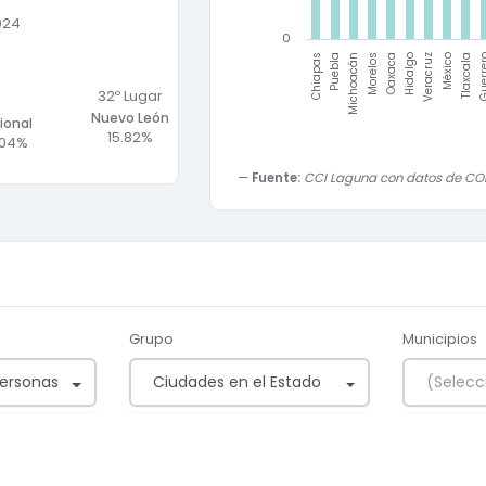
024
0
Oaxaca
Hidalgo
Veracruz
México
Tlaxcala
Guer
Chiapas
Puebla
Michoacán
Morelos
32
º Lugar
Nuevo León
ional
15.82%
.04%
Fuente:
CCI Laguna con datos de CO
Grupo
Municipios
ersonas Carencia por acceso a los servicios de salud
Ciudades en el Estado
(Selecc