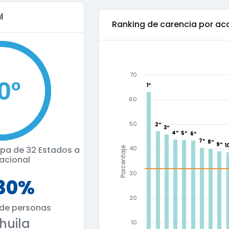
l
Ranking de
carencia por acc
70
1º
1º
60
50
2º
2º
3º
3º
4º
4º
5º
5º
6º
6º
7º
7º
8º
8º
9º
9º
1
1
cupa de
32 Estados a
40
Porcentaje
nacional
30
.30%
20
 de personas
huila
10