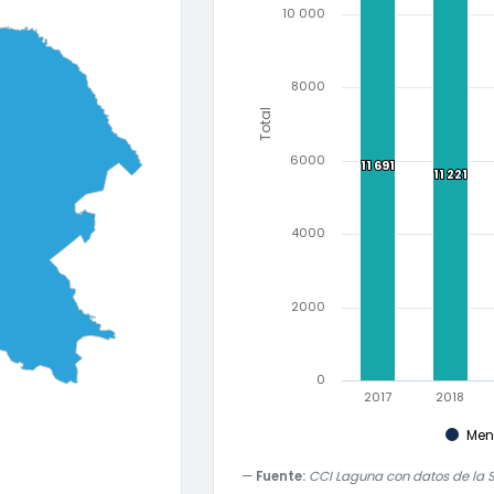
10 000
0.75
1
8000
Total
6000
11 691
11 691
11 221
11 221
4000
2000
0
2017
2018
Men
Fuente:
CCI Laguna con datos de la S