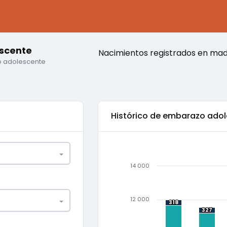
scente
Nacimientos registrados en ma
 adolescente
Histórico de
embarazo adol
14 000
12 000
318
318
327
327