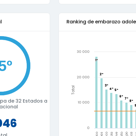
l
Ranking de
embarazo adole
30 000
1º
1º
2º
2º
20 000
3º
3º
Total
4º
4º
5º
5º
6º
6º
7º
7º
cupa de
32 Estados a
8º
8º
10 000
nacional
046
0
tal