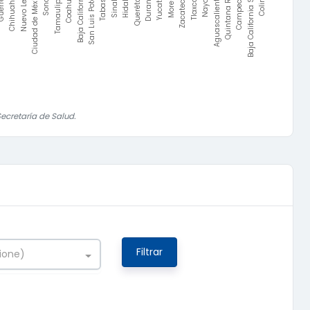
rrero
Chihuahua
Tlaxcala
Nayarit
Aguascalientes
Quintana Roo
Campeche
Baja California Sur
Colima
Nuevo León
Ciudad de México
Sonora
Tamaulipas
Coahuila
Baja California
San Luis Potosí
Tabasco
Sinaloa
Hidalgo
Querétaro
Durango
Yucatán
Morelos
Zacatecas
ecretaría de Salud.
Filtrar
ione)