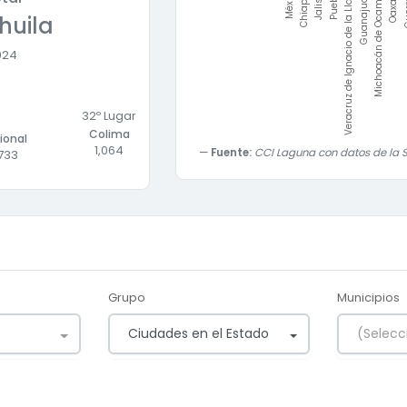
Jalisco
Puebla
Veracruz de Ignacio de la Llave
Guanajuato
Michoacán de Ocampo
Oaxaca
Gue
México
Chiapas
huila
024
32
º Lugar
Colima
ional
1,064
Fuente:
CCI Laguna con datos de la S
733
Grupo
Municipios
Ciudades en el Estado
(Selecc