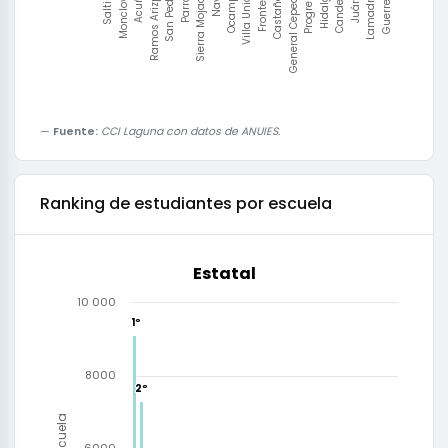
Progreso
Frontera
Nava
San Pedro
Monclova
Lamadrid
Hidalgo
Castaños
Ocampo
Parras
Acuña
Guerrero
Candela
General Cepeda
Villa Unión
Sierra Mojada
Ramos Arizpe
Saltillo
Juárez
Fuente:
CCI Laguna con datos de ANUIES.
Ranking de estudiantes por escuela
Estatal
10 000
1º
1º
8000
2º
2º