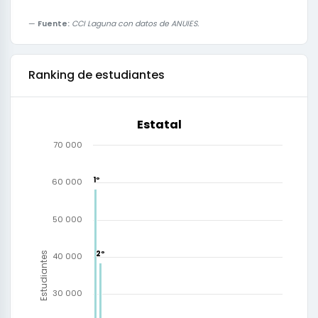
Fuente:
CCI Laguna con datos de ANUIES.
Ranking de estudiantes
Estatal
70 000
1º
1º
60 000
50 000
2º
2º
Estudiantes
40 000
30 000