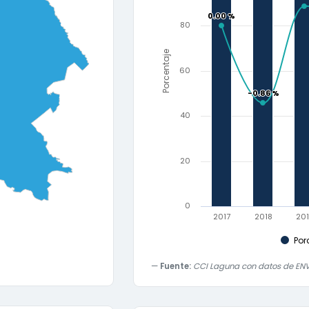
0.00 %
0.00 %
80
Porcentaje
60
-0.86 %
-0.86 %
40
20
0
2017
2018
20
Por
Fuente:
CCI Laguna con datos de ENVI