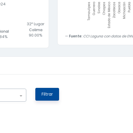
024
Chiapas
Estado de México
Zacatecas
Oaxaca
Michoacán
Puebla
M
Tamaulipas
Guerrero
Sinaloa
32
º Lugar
Colima
ional
90.00%
.84%
Fuente:
CCI Laguna con datos de ENVI
Filtrar