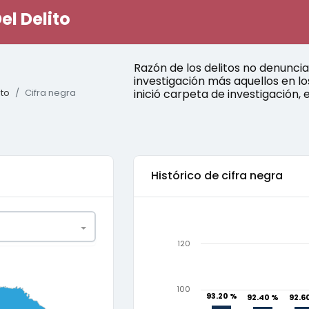
el Delito
Razón de los delitos no denunci
investigación más aquellos en los
ito
Cifra negra
inició carpeta de investigación, e
Histórico de
cifra negra
120
0.75
1
100
93.20 %
93.20 %
92.40 %
92.40 %
92.6
92.6
0.2