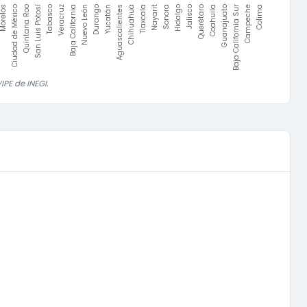
orelos
Ciudad de México
Querétaro
Coahuila
Guanajuato
Baja California Sur
Campeche
Colima
Quintana Roo
San Luis Potosí
Tabasco
Veracruz
Baja California
Nuevo León
Durango
Yucatán
Aguascalientes
Chihuahua
Tlaxcala
Nayarit
Sonora
Hidalgo
Jalisco
PE de INEGI.