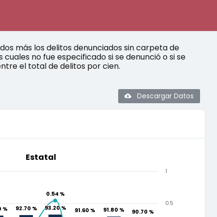
ados más los delitos denunciados sin carpeta de
 cuales no fue especificado si se denunció o si se
ntre el total de delitos por cien.
Descargar Datos
Estatal
1
0.54 %
0.54 %
0.5
93.20 %
93.20 %
92.70 %
92.70 %
0 %
0 %
91.80 %
91.80 %
91.60 %
91.60 %
90.70 %
90.70 %
0.22 %
2 %