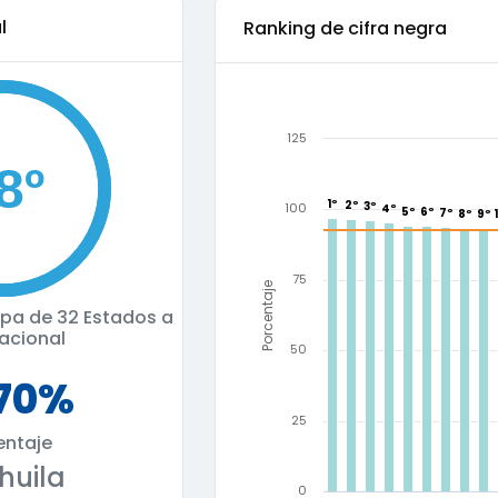
l
Ranking de
cifra negra
125
1º
1º
2º
2º
3º
3º
100
4º
4º
5º
5º
6º
6º
7º
7º
8º
8º
9º
9º
75
Porcentaje
cupa de
32 Estados a
nacional
50
.70%
25
entaje
huila
0