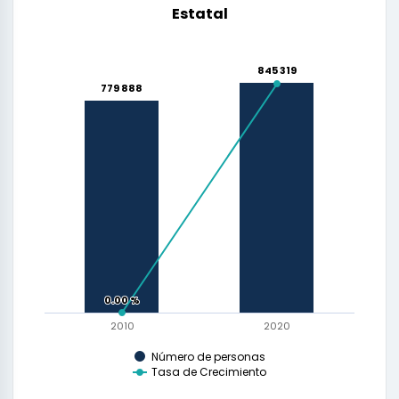
Estatal
845 319
845 319
8.39 %
779 888
779 888
0.00 %
0.00 %
2010
2020
Número de personas
Tasa de Crecimiento