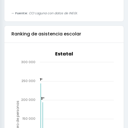
Fuente:
CCI Laguna con datos de INEGI.
Ranking de
asistencia escolar
Estatal
300 000
1º
1º
250 000
2º
2º
200 000
Número de personas
150 000