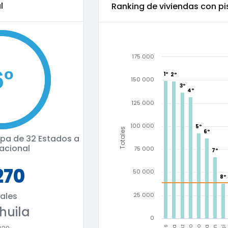
l
Ranking de
viviendas con pi
175 000
1º
1º
2º
2º
150 000
3º
3º
4º
4º
125 000
100 000
5º
5º
Totales
6º
6º
cupa de
32 Estados a
nacional
75 000
7º
7º
270
50 000
8º
8º
ales
25 000
huila
0