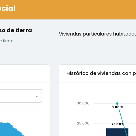
ocial
so de tierra
Viviendas particulares habitada
 tierra
Histórico de
viviendas con p
30 000
0.00 %
0.00 %
0.75
1
25 000
23 807
23 807