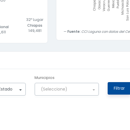
020
Veracruz
Guerrero
México
Puebla
Michoacán
San Luis Potosí
Chiapas
Oaxaca
32
º Lugar
Chiapas
ional
149,481
,611
Fuente:
CCI Laguna con datos del Ce
Municipios
Filtrar
Estado
(Seleccione)