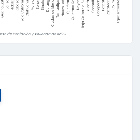
Guanajuato
Jalisco
Yucatán
Coahuila
Campeche
Tlaxcala
Zacatecas
Colima
Aguascalientes
Hidalgo
Tabasco
Baja California
Chihuahua
Morelos
Sonora
Sinaloa
Durango
Ciudad de México
Tamaulipas
Nuevo León
Querétaro
Quintana Roo
Nayarit
Baja California Sur
nso de Población y Vivienda de INEGI