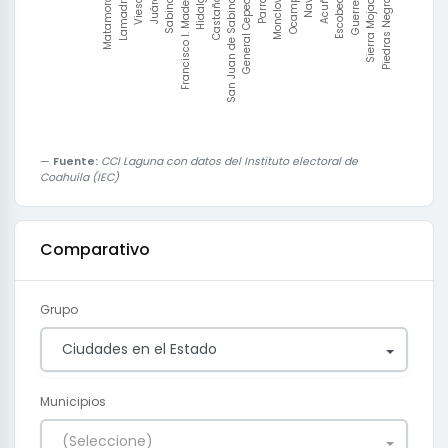
Nava
Parras
Castaños
Sabinas
Lamadrid
Sierra Mojada
Acuña
Monclova
San Juan de Sabinas
Francisco I. Madero
Viesca
Piedras Negras
Escobedo
Ocampo
General Cepeda
Hidalgo
Juárez
Matamoros
Guerrero
Fuente:
CCI Laguna con datos del Instituto electoral de
Coahuila (IEC)
Comparativo
Grupo
Ciudades en el Estado
Municipios
(Seleccione)