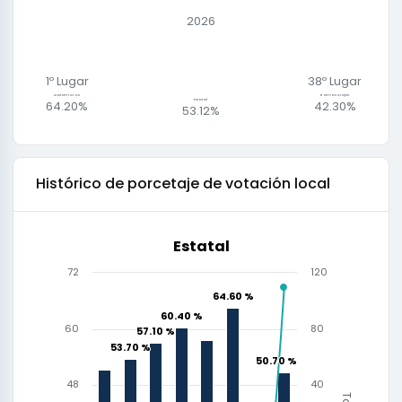
2026
1º Lugar
38
º Lugar
Matamoros
Ramos Arizpe
Estatal
64.20%
42.30%
53.12%
Histórico de
porcetaje de votación local
Estatal
72
120
64.60 %
64.60 %
109.50 %
60.40 %
60.40 %
60
57.60 %
80
57.10 %
57.10 %
53.70 %
53.70 %
51.30 %
50.70 %
50.70 %
48
40