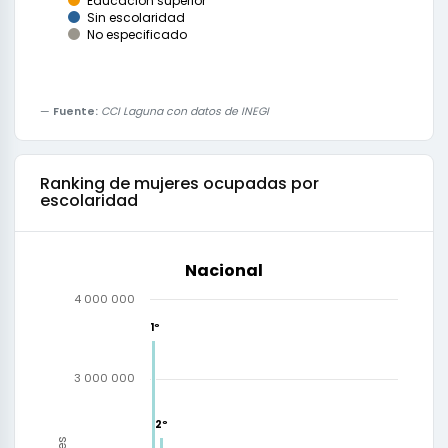
Educación superior
Sin escolaridad
No especificado
Fuente:
CCI Laguna con datos de INEGI
Ranking de
mujeres ocupadas por
escolaridad
Nacional
4 000 000
1º
1º
3 000 000
2º
2º