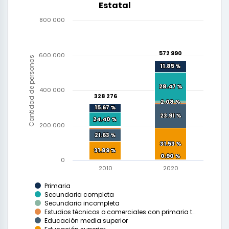
Estatal
800 000
572 990
572 990
600 000
Cantidad de personas
11.85 %
11.85 %
28.47 %
28.47 %
400 000
328 276
328 276
2.08 %
2.08 %
0.97 %
15.67 %
15.67 %
23.91 %
23.91 %
24.40 %
24.40 %
200 000
2.53 %
1.96 %
21.63 %
21.63 %
31.53 %
31.53 %
31.89 %
31.89 %
0.68 %
1.24 %
0.90 %
0.90 %
0.31 %
0
2010
2020
Primaria
Secundaria completa
Secundaria incompleta
Estudios técnicos o comerciales con primaria t…
Educación media superior