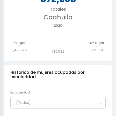
Totales
Coahuila
2020
1º Lugar
32
º Lugar
México
Colima
Nacional
3,495,702
162,558
785,532
Histórico de
mujeres ocupadas por
escolaridad
Escolaridad
(Todas)