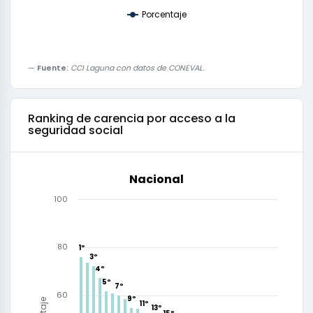
Porcentaje
Fuente:
CCI Laguna con datos de CONEVAL.
Ranking de
carencia por acceso a la
seguridad social
Nacional
100
80
1º
1º
2º
3º
3º
4º
4º
5º
5º
6º
7º
7º
8º
60
9º
9º
10º
11º
11º
12º
13º
13º