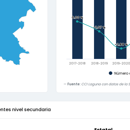
0.00 %
0.00 %
-1.07 %
-1.07 %
-2.88 %
-2.88 %
2017-2018
2018-2019
2019-202
Número 
Fuente:
CCI Laguna con datos de la S
ntes nivel secundaria
Estatal