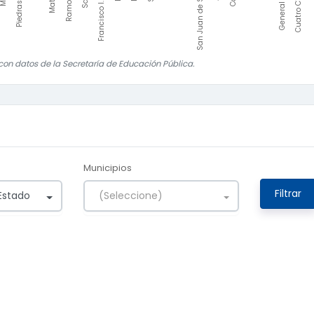
San Juan de Sabinas
Francisco I. Madero
Cuatro Ciénegas
General Cepeda
on datos de la Secretaría de Educación Pública.
Municipios
Filtrar
Estado
(Seleccione)