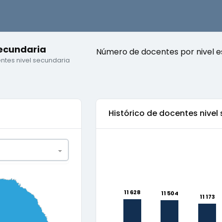
secundaria
Número de docentes por nivel e
ntes nivel secundaria
Histórico de
docentes nivel
0.75
1
11 628
11 628
11 504
11 504
11 173
11 173