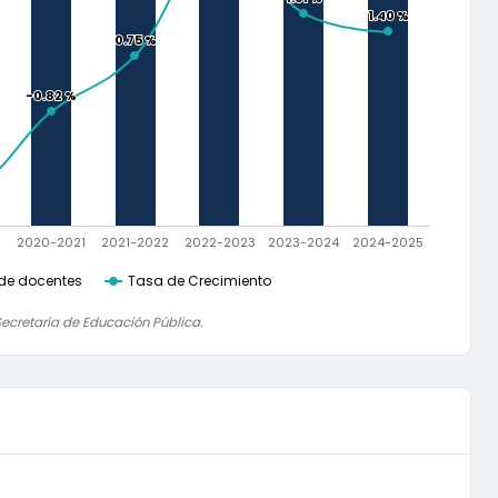
1.40 %
1.40 %
0.75 %
0.75 %
-0.82 %
-0.82 %
0
2020-2021
2021-2022
2022-2023
2023-2024
2024-2025
de docentes
Tasa de Crecimiento
ecretaría de Educación Pública.