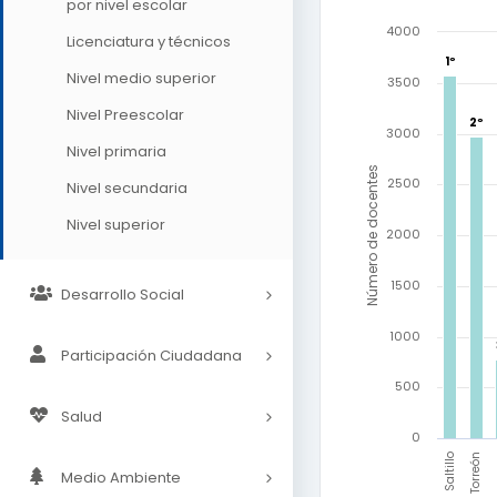
por nivel escolar
4000
Licenciatura y técnicos
1º
1º
Nivel medio superior
3500
Nivel Preescolar
2º
2º
3000
Nivel primaria
Número de docentes
2500
Nivel secundaria
Nivel superior
2000
1500
Desarrollo Social
1000
Participación Ciudadana
500
Salud
0
M
Torreón
Saltillo
Medio Ambiente