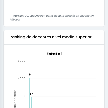
Fuente:
CCI Laguna con datos de la Secretaría de Educación
Pública.
Ranking de
docentes nivel medio superior
Estatal
5000
1º
1º
4000
Número de docentes
2º
2º
3000