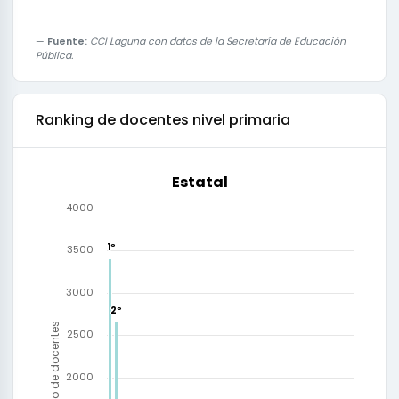
Fuente:
CCI Laguna con datos de la Secretaría de Educación
Pública.
Ranking de
docentes nivel primaria
Estatal
4000
1º
1º
3500
3000
2º
2º
Número de docentes
2500
2000