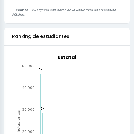
Fuente:
CCI Laguna con datos de la Secretaría de Educación
Pública.
Ranking de estudiantes
Estatal
50 000
1º
1º
40 000
2º
2º
30 000
Estudiantes
20 000