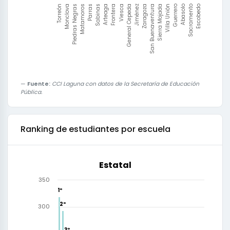
Sabinas
Abasolo
Viesca
Torreón
Zaragoza
Matamoros
Villa Unión
Arteaga
Sacramento
General Cepeda
Monclova
San Buenaventura
Parras
Guerrero
Frontera
Escobedo
Jiménez
Piedras Negras
Sierra Mojada
Fuente:
CCI Laguna con datos de la Secretaría de Educación
Pública.
Ranking de estudiantes por escuela
Estatal
350
1º
1º
2º
2º
300
3º
3º