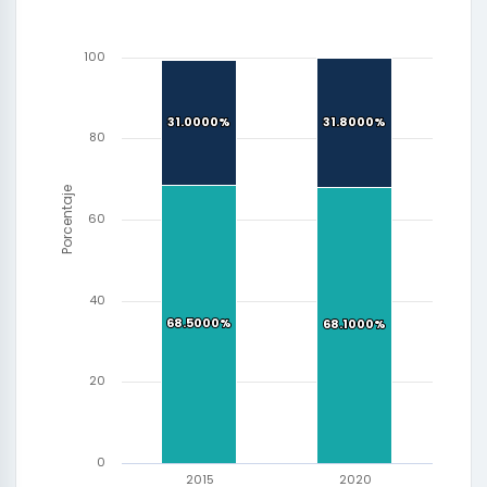
100
31.0000%
31.0000%
31.8000%
31.8000%
80
Porcentaje
60
40
68.5000%
68.5000%
68.1000%
68.1000%
20
0
2015
2020