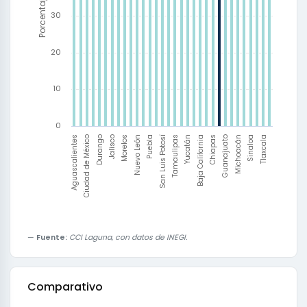
Porcentaje
30
20
10
0
Aguascalientes
Ciudad de México
Durango
Jalisco
Morelos
Nuevo León
Puebla
San Luis Potosí
Tamaulipas
Yucatán
Baja California
Chiapas
Guanajuato
Michoacán
Sinaloa
Tlaxcala
Fuente:
CCI Laguna, con datos de INEGI.
Comparativo