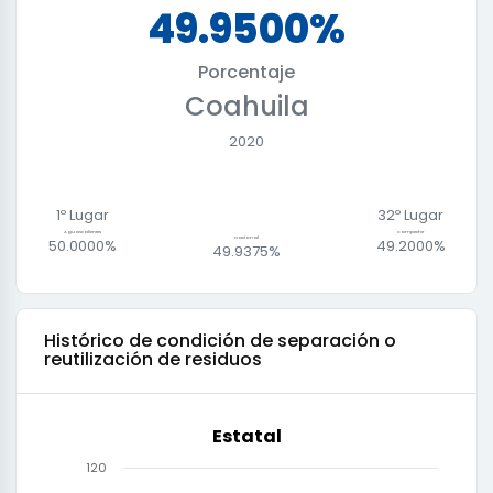
49.9500%
Porcentaje
Coahuila
2020
1º Lugar
32
º Lugar
Aguascalientes
Campeche
Nacional
50.0000%
49.2000%
49.9375%
Histórico de
condición de separación o
reutilización de residuos
Estatal
120