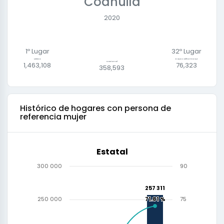
Coahuila
2020
1º Lugar
32
º Lugar
México
Baja California Sur
Nacional
1,463,108
76,323
358,593
Histórico de
hogares con persona de
referencia mujer
Estatal
300 000
90
257 311
257 311
250 000
71.81 %
71.81 %
75