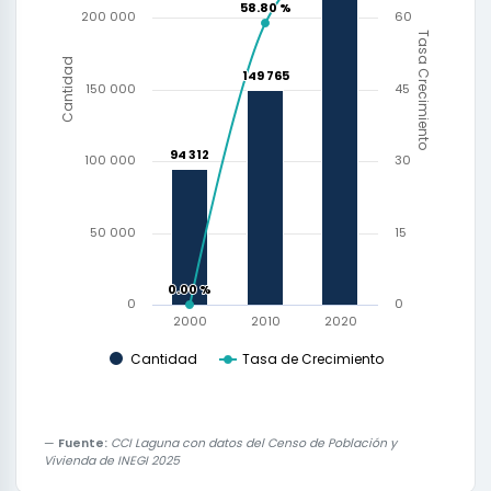
58.80 %
58.80 %
200 000
60
Tasa Crecimiento
Cantidad
149 765
149 765
150 000
45
94 312
94 312
100 000
30
50 000
15
0.00 %
0.00 %
0
0
2000
2010
2020
Cantidad
Tasa de Crecimiento
Fuente:
CCI Laguna con datos del Censo de Población y
Vivienda de INEGI 2025