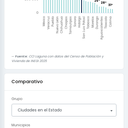
25º
25º
26º
27º
28º
28º
29º
30º
31º
31º
32º
0
México
Veracruz
Puebla
Nuevo León
Chihuahua
Chiapas
Tamaulipas
Sonora
Hidalgo
San Luis Potosí
Tabasco
Morelos
Durango
Aguascalientes
Tlaxcala
Colima
Fuente:
CCI Laguna con datos del Censo de Población y
Vivienda de INEGI 2025
Comparativo
Grupo
Ciudades en el Estado
Municipios