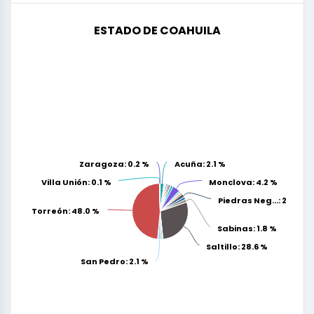
ESTADO DE COAHUILA
Zaragoza
Zaragoza
: 0.2 %
: 0.2 %
Acuña
Acuña
: 2.1 %
: 2.1 %
Villa Unión
Villa Unión
: 0.1 %
: 0.1 %
Monclova
Monclova
: 4.2 %
: 4.2 %
Piedras Neg…
Piedras Neg…
: 2.0 %
: 2.0 %
Torreón
Torreón
: 48.0 %
: 48.0 %
Sabinas
Sabinas
: 1.8 %
: 1.8 %
Saltillo
Saltillo
: 28.6 %
: 28.6 %
San Pedro
San Pedro
: 2.1 %
: 2.1 %