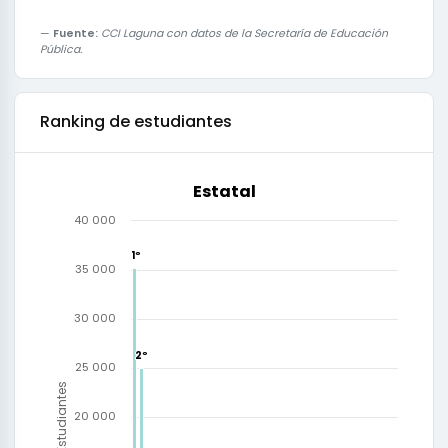
Fuente:
CCI Laguna con datos de la Secretaría de Educación
Pública.
Ranking de estudiantes
Estatal
40 000
1º
1º
35 000
30 000
2º
2º
25 000
Estudiantes
20 000