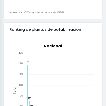
Fuente:
CCI Laguna con datos de INEGI.
Ranking de
plantas de potabilización
Nacional
175
1º
1º
150
125
100
Total
75
2º
2º