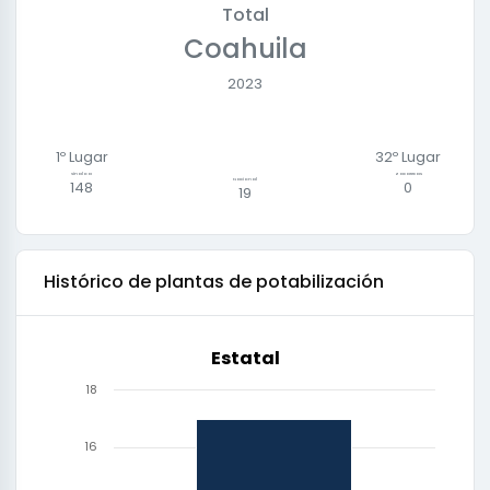
Total
Coahuila
2023
1º Lugar
32
º Lugar
Sinaloa
Zacatecas
Nacional
148
0
19
Histórico de
plantas de potabilización
Estatal
18
16