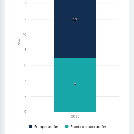
14
12
10
10
10
Total
8
6
4
7
7
2
0
2023
En operación
Fuera de operación